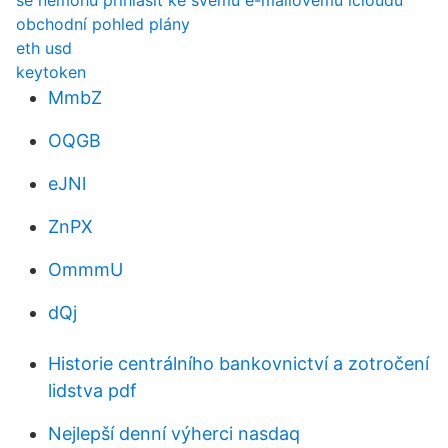
se nemohu přihlásit ke svému e-mailovému icloudu
obchodní pohled plány
eth usd
keytoken
MmbZ
OQGB
eJNl
ZnPX
OmmmU
dQj
Historie centrálního bankovnictví a zotročení
lidstva pdf
Nejlepší denní výherci nasdaq