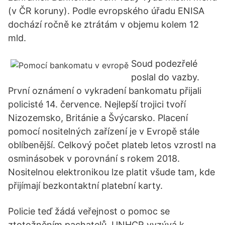
(v ČR koruny). Podle evropského úřadu ENISA
dochází ročně ke ztrátám v objemu kolem 12
mld.
Soud podezřelé
poslal do vazby.
První oznámení o vykradení bankomatu přijali
policisté 14. července. Nejlepší trojici tvoří
Nizozemsko, Británie a Švýcarsko. Placení
pomocí nositelných zařízení je v Evropě stále
oblíbenější. Celkový počet plateb letos vzrostl na
osminásobek v porovnání s rokem 2018.
Nositelnou elektronikou lze platit všude tam, kde
přijímají bezkontaktní platební karty.
Policie teď žádá veřejnost o pomoc se
ztotožněním pachatelů. UNHCR vyzývá k