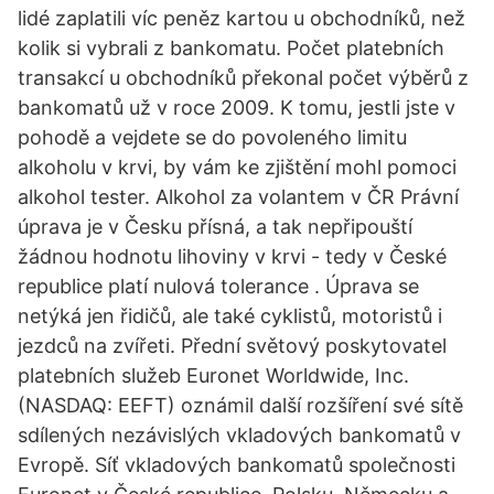
lidé zaplatili víc peněz kartou u obchodníků, než
kolik si vybrali z bankomatu. Počet platebních
transakcí u obchodníků překonal počet výběrů z
bankomatů už v roce 2009. K tomu, jestli jste v
pohodě a vejdete se do povoleného limitu
alkoholu v krvi, by vám ke zjištění mohl pomoci
alkohol tester. Alkohol za volantem v ČR Právní
úprava je v Česku přísná, a tak nepřipouští
žádnou hodnotu lihoviny v krvi - tedy v České
republice platí nulová tolerance . Úprava se
netýká jen řidičů, ale také cyklistů, motoristů i
jezdců na zvířeti. Přední světový poskytovatel
platebních služeb Euronet Worldwide, Inc.
(NASDAQ: EEFT) oznámil další rozšíření své sítě
sdílených nezávislých vkladových bankomatů v
Evropě. Síť vkladových bankomatů společnosti