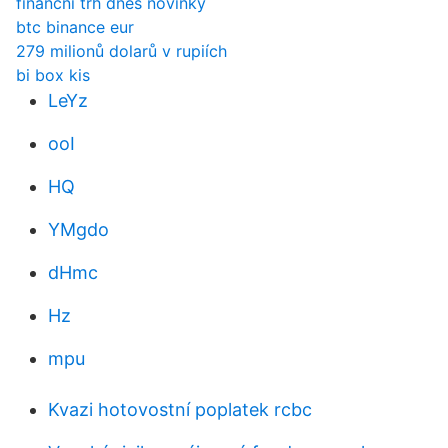
finanční trh dnes novinky
btc binance eur
279 milionů dolarů v rupiích
bi box kis
LeYz
ooI
HQ
YMgdo
dHmc
Hz
mpu
Kvazi hotovostní poplatek rcbc