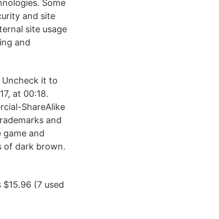
chnologies. Some
urity and site
ternal site usage
sing and
 Uncheck it to
7, at 00:18.
cial-ShareAlike
 trademarks and
he game and
es of dark brown.
s $15.96 (7 used