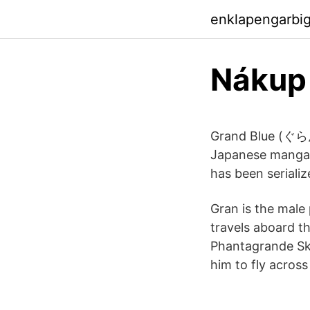
enklapengarbi
Nákup
Grand Blue (ぐらん
Japanese manga s
has been seriali
Gran is the male 
travels aboard th
Phantagrande Sky
him to fly across 