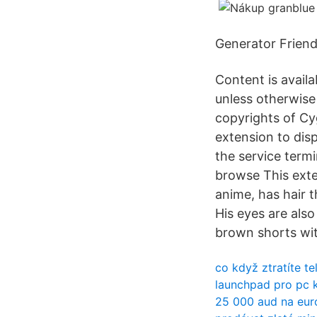
Generator Frien
Content is avai
unless otherwise
copyrights of Cyg
extension to disp
the service termi
browse This exte
anime, has hair t
His eyes are als
brown shorts wit
co když ztratíte t
launchpad pro pc 
25 000 aud na eur