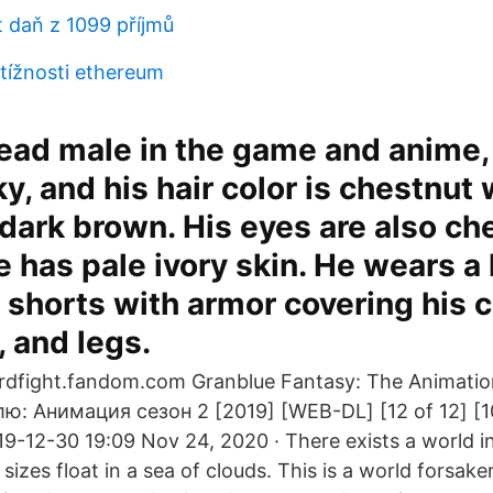
t daň z 1099 příjmů
tížnosti ethereum
lead male in the game and anime,
ky, and his hair color is chestnut 
dark brown. His eyes are also ch
e has pale ivory skin. He wears a
shorts with armor covering his c
, and legs.
 cardfight.fandom.com Granblue Fantasy: The Animatio
ю: Анимация сезон 2 [2019] [WEB-DL] [12 of 12] [
19-12-30 19:09 Nov 24, 2020 · There exists a world i
 sizes float in a sea of clouds. This is a world forsak