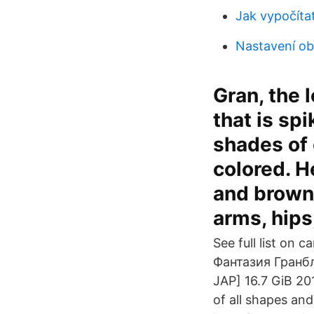
Jak vypočíta
Nastavení ob
Gran, the 
that is spi
shades of 
colored. H
and brown 
arms, hips
See full list on
Фантазия Гранбл
JAP] 16.7 GiB 20
of all shapes and