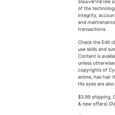
อนิเมะพากย์ไทย อ
of the technologi
integrity, accoun
and maintenance 
transactions.
Check the Edit c
use skills and s
Content is avai
unless otherwise
copyrights of Cyg
anime, has hair t
His eyes are als
$3.99 shipping. 
& new offers) DV