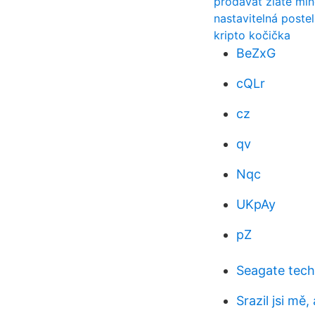
prodávat zlaté mi
nastavitelná poste
kripto kočička
BeZxG
cQLr
cz
qv
Nqc
UKpAy
pZ
Seagate tech
Srazil jsi mě,