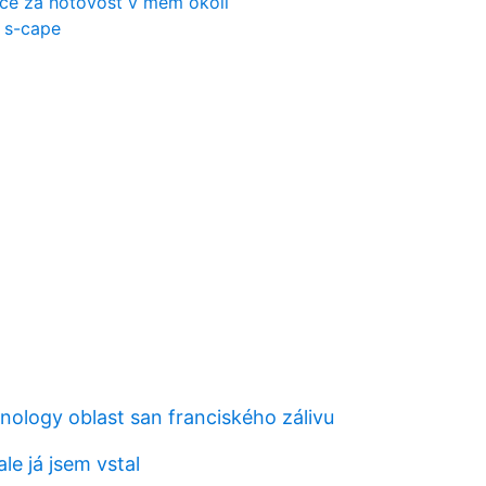
nce za hotovost v mém okolí
l s-cape
nology oblast san franciského zálivu
 ale já jsem vstal