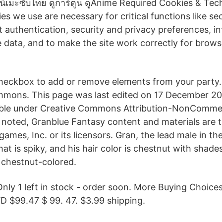
นิเมะซับไทย ดูการ์ตูน ดูAnime Required Cookies & Te
es we use are necessary for critical functions like sec
t authentication, security and privacy preferences, in
data, and to make the site work correctly for brow
heckbox to add or remove elements from your party.
ummons. This page was last edited on 17 December 201
lable under Creative Commons Attribution-NonCommer
 noted, Granblue Fantasy content and materials are
ames, Inc. or its licensors. Gran, the lead male in t
hat is spiky, and his hair color is chestnut with shad
o chestnut-colored.
Only 1 left in stock - order soon. More Buying Choice
D $99.47 $ 99. 47. $3.99 shipping.