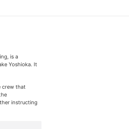
g, is a
ake Yoshioka. It
e crew that
the
her instructing