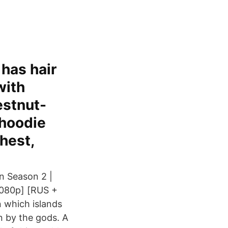
 has hair
with
estnut-
 hoodie
hest,
n Season 2 |
1080p] [RUS +
n which islands
en by the gods. A