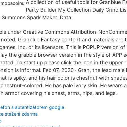
A collection of useful tools for Granblue F
Party Builder My Collection Daily Grind 
d Summons Spark Maker. Data .
lable under Creative Commons Attribution-NonCommer
 noted, Granblue Fantasy content and materials are
ames, Inc. or its licensors. This is POPUP version of 
lay the grabble browser version in the style of APP e
nated. To start up please click the icon in the upper r
nsion is informal. Feb 07, 2020 · Gran, the lead male
hat is spiky, and his hair color is chestnut with shad
o chestnut-colored. He has pale ivory skin. He wears 
h armor covering his chest, arms, hips, and legs.
elefon s autentizátorem google
ke stažení zdarma
o