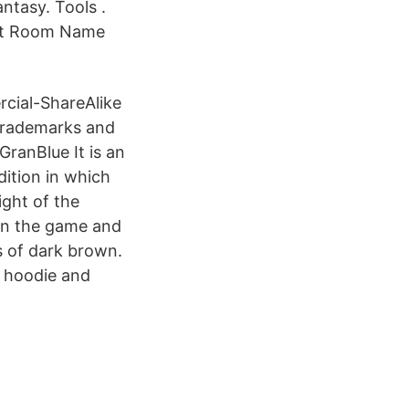
antasy. Tools .
List Room Name
cial-ShareAlike
 trademarks and
GranBlue It is an
dition in which
ight of the
 in the game and
es of dark brown.
a hoodie and