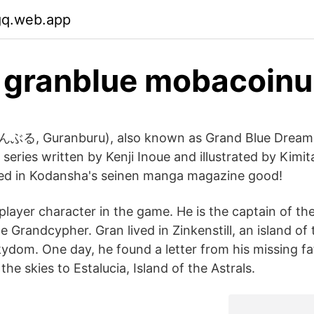
gq.web.app
 granblue mobacoinu
ぶる, Guranburu), also known as Grand Blue Dreamin
eries written by Kenji Inoue and illustrated by Kimit
zed in Kodansha's seinen manga magazine good!
player character in the game. He is the captain of th
e Grandcypher. Gran lived in Zinkenstill, an island of 
dom. One day, he found a letter from his missing fat
the skies to Estalucia, Island of the Astrals.