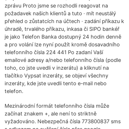
zprávu Proto jsme se rozhodli reagovat na
požadavek našich klientů a tuto · mít neustálý
přehled o zůstatcích na účtech · zadání příkazu k
úhradě, trvalého příkazu, inkasa či SIPO bankéř
je jako Telefon Banka dostupný 24 hodin denně
a pro volání lze nyní použít kromě dosavadního
telefonního čísla 224 441 Po zadaní Vaší
emailové adresy a/nebo telefonního čísla (podle
toho, co jste uvedli v inzerátu) a kliknutí na
tlačítko Vypsat inzeráty, se objeví všechny
inzeráty, kde jste uvedli tento e-mail nebo
telefon.
Mezinárodní formát telefonního čísla může
začínat znakem +, ale není to striktně
vyžadováno. Nebezpečná čísla 773800837 sms