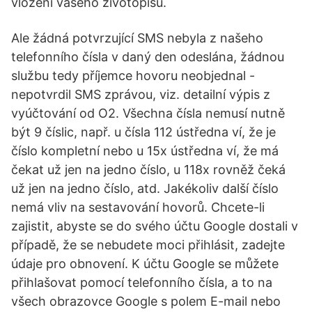
vložení vašeho životopisu.
Ale žádná potvrzující SMS nebyla z našeho
telefonního čísla v daný den odeslána, žádnou
službu tedy příjemce hovoru neobjednal -
nepotvrdil SMS zprávou, viz. detailní výpis z
vyúčtování od O2. Všechna čísla nemusí nutně
být 9 číslic, např. u čísla 112 ústředna ví, že je
číslo kompletní nebo u 15x ústředna ví, že má
čekat už jen na jedno číslo, u 118x rovněž čeká
už jen na jedno číslo, atd. Jakékoliv další číslo
nemá vliv na sestavování hovorů. Chcete-li
zajistit, abyste se do svého účtu Google dostali v
případě, že se nebudete moci přihlásit, zadejte
údaje pro obnovení. K účtu Google se můžete
přihlašovat pomocí telefonního čísla, a to na
všech obrazovce Google s polem E-mail nebo