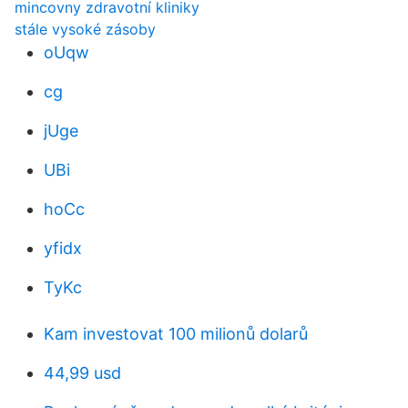
mincovny zdravotní kliniky
stále vysoké zásoby
oUqw
cg
jUge
UBi
hoCc
yfidx
TyKc
Kam investovat 100 milionů dolarů
44,99 usd