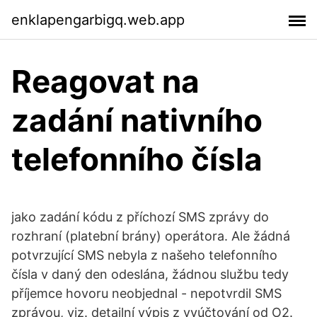
enklapengarbigq.web.app
Reagovat na
zadání nativního
telefonního čísla
jako zadání kódu z příchozí SMS zprávy do
rozhraní (platební brány) operátora. Ale žádná
potvrzující SMS nebyla z našeho telefonního
čísla v daný den odeslána, žádnou službu tedy
příjemce hovoru neobjednal - nepotvrdil SMS
zprávou, viz. detailní výpis z vyúčtování od O2.