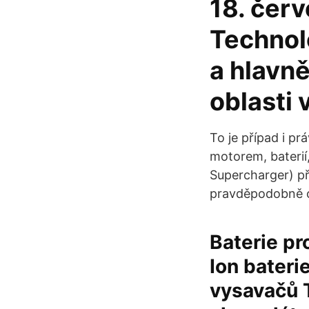
18. červ
Technolo
a hlavně
oblasti
To je případ i p
motorem, baterií
Supercharger) př
pravděpodobně o
Baterie pr
Ion bateri
vysavačů T