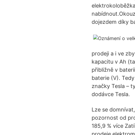
elektrokoloběžka
nabídnout.Okouz
dojezdem díky b
prodeji a i ve z
kapacitu v Ah (t
přibližně v bate
baterie (V). Ted
značky Tesla – t
dodávce Tesla.
Lze se domnívat
pozornost od pro
185,9 % více Zatí
prodeje elektrom