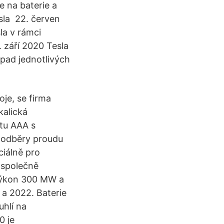
e na baterie a
sla 22. červen
la v rámci
. září 2020 Tesla
pad jednotlivých
je, se firma
kalická
átu AAA s
é odběry proudu
ciálně pro
y společně
 výkon 300 MW a
a 2022. Baterie
hlí na
0 je