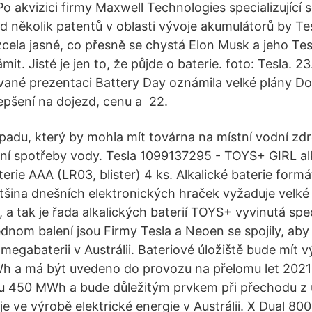
o akvizici firmy Maxwell Technologies specializující s
ed několik patentů v oblasti vývoje akumulátorů by Te
zcela jasné, co přesně se chystá Elon Musk a jeho Tes
it. Jisté je jen to, že půjde o baterie. foto: Tesla. 23
ané prezentaci Battery Day oznámila velké plány Do
pšení na dojezd, cenu a 22.
adu, který by mohla mít továrna na místní vodní zdro
ní spotřeby vody. Tesla 1099137295 - TOYS+ GIRL al
erie AAA (LR03, blister) 4 ks. Alkalické baterie form
ětšina dnešních elektronických hraček vyžaduje velk
 a tak je řada alkalických baterií TOYS+ vyvinutá spe
ednom balení jsou Firmy Tesla a Neoen se spojily, ab
 megabaterii v Austrálii. Bateriové úložiště bude mít
h a má být uvedeno do provozu na přelomu let 2021 
u 450 MWh a bude důležitým prvkem při přechodu z u
e ve výrobě elektrické energie v Austrálii. X Dual 800