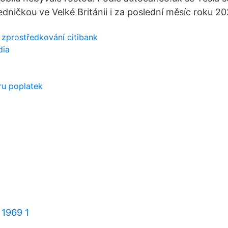
jedničkou ve Velké Británii i za poslední měsíc roku 20
 zprostředkování citibank
dia
bru poplatek
 1969 1