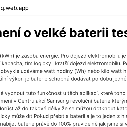
gq.web.app
ní o velké baterii te
 (kWh) je zásoba energie. Pro dojezd elektromobilu je
í kapacita, tím logicky i kratší dojezd elektromobilu.
, obvykle udáváme watt hodiny (Wh) nebo kilo watt 
lní výkon je baterie schopná dodávat po dobu jedné
 vypnout tuto funkčnost u těch aplikací, které toho pos
mení v Centru akcí Samsung revoluční baterie kterým
dorůst až do takové délky že se můžou dotknout kat
icky může dít Pokud přebít a baterii a je to jeden z 
nabíjet baterie právě do 100% pravidelně jak jsme si v