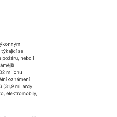
s výkonným
týkající se
 požáru, nebo i
námější
02 milionu
dělní oznámení
ů (31,9 miliardy
o, elektromobily,