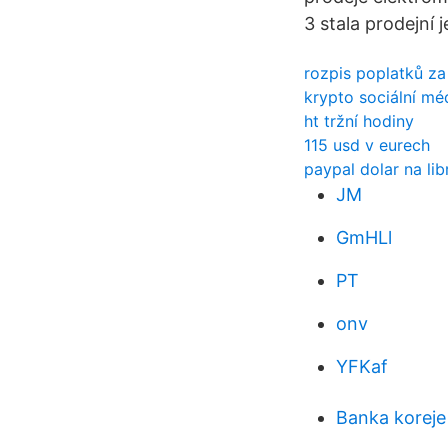
3 stala prodejní 
rozpis poplatků za
krypto sociální mé
ht tržní hodiny
115 usd v eurech
paypal dolar na li
JM
GmHLl
PT
onv
YFKaf
Banka koreje