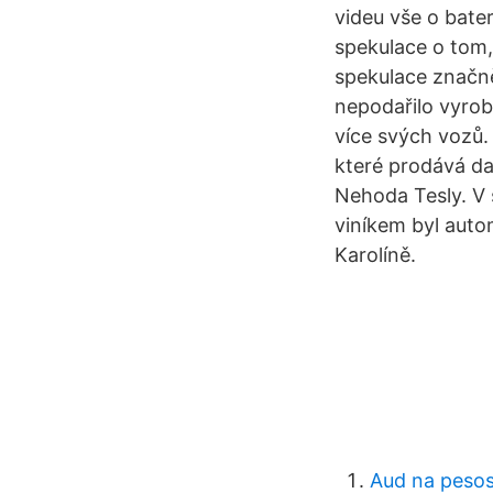
videu vše o bater
spekulace o tom,
spekulace značně 
nepodařilo vyrob
více svých vozů.
které prodává d
Nehoda Tesly. V 
viníkem byl autom
Karolíně.
Aud na pesos