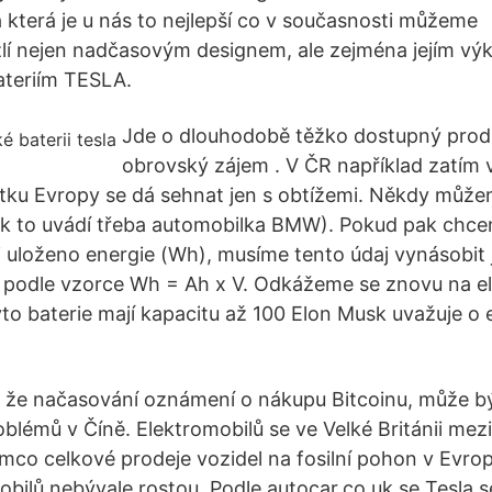
 která je u nás to nejlepší co v současnosti můžeme
lí nejen nadčasovým designem, ale zejména jejím v
ateriím TESLA.
Jde o dlouhodobě těžko dostupný produ
obrovský zájem . V ČR například zatím 
bytku Evropy se dá sehnat jen s obtížemi. Někdy může
ak to uvádí třeba automobilka BMW). Pokud pak chceme 
rii uloženo energie (Wh), musíme tento údaj vynásobit
y podle vzorce Wh = Ah x V. Odkážeme se znovu na e
yto baterie mají kapacitu až 100 Elon Musk uvažuje o 
, že načasování oznámení o nákupu Bitcoinu, může b
blémů v Číně. Elektromobilů se ve Velké Británii mez
mco celkové prodeje vozidel na fosilní pohon v Evropě
obilů nebývale rostou. Podle autocar.co.uk se Tesla