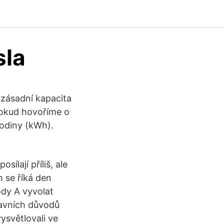
sla
 zásadní kapacita
 Pokud hovoříme o
hodiny (kWh).
ílají příliš, ale
 se říká den
ody A vyvolat
hlavních důvodů
ysvětlovali ve