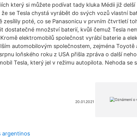
iích který si můžete podívat tady kluka Médii již delší
 že se Tesla chystá vyrábět do svých vozů vlastní bat
zesílily poté, co se Panasonicu v prvním čtvrtletí t
it dostatečné množství baterií, kvůli čemuž Tesla ne
 Kromě elektromobilů společnost vyrábí baterie a ele
alším automobilovým společnostem, zejména Toyotě a
srpnu loňského roku z USA přišla zpráva o další neho
obil Tesla, který jel v režimu autopilota. Nehoda se s
20.01.2021
 argentinos