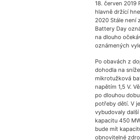
18. červen 2019 P
hlavně držící hn
2020 Stále není 
Battery Day oznám
na dlouho očekáv
oznámených vyle
Po obavách z dop
dohodla na sníže
mikrotužková bat
napětím 1,5 V. V
po dlouhou dobu,
potřeby dětí. V j
vybudovaly další
kapacitu 450 MW
bude mít kapacit
obnovitelné zdroj