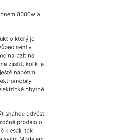
ýkonem 8000w a
kt o který je
vůbec není v
me narazit na
zjistit, kolik je
 ještě napětím
lektromobily
elektrické obytné
ýt snahou odvést
iročně prodalo o
 klesají, tak
 se svým Modelem