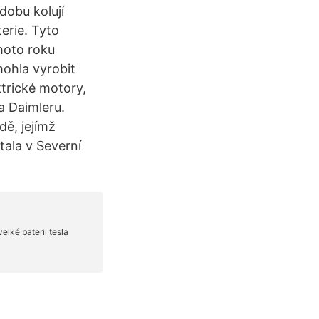
 dobu kolují
erie. Tyto
ohoto roku
mohla vyrobit
ktrické motory,
 Daimleru.
dě, jejímž
tala v Severní