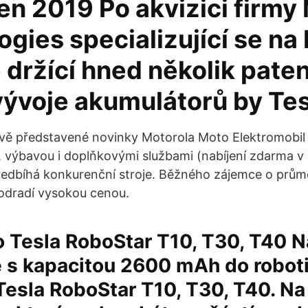
en 2019 Po akvizici firmy
gies specializující se na 
 držící hned několik paten
 vývoje akumulátorů by Te
rávě představené novinky Motorola Moto Elektromobil
, výbavou i doplňkovými službami (nabíjení zdarma v s
edbíhá konkurenční stroje. Běžného zájemce o prům
dradí vysokou cenou.
o Tesla RoboStar T10, T30, T40 N
e s kapacitou 2600 mAh do robot
esla RoboStar T10, T30, T40. Na b