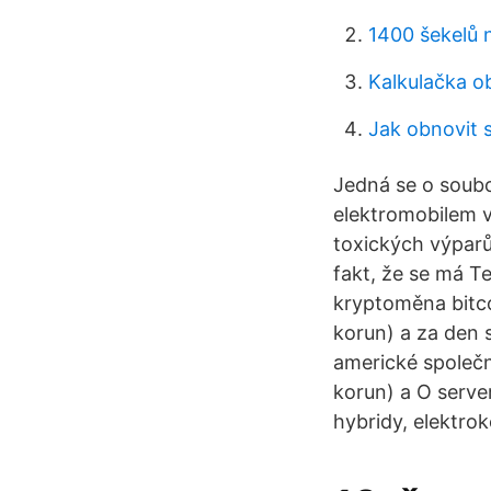
1400 šekelů 
Kalkulačka o
Jak obnovit 
Jedná se o soubo
elektromobilem v 
toxických výparů
fakt, že se má T
kryptoměna bitco
korun) a za den 
americké společno
korun) a O serve
hybridy, elektro