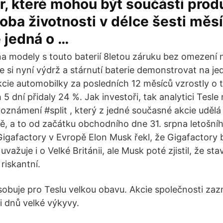
, které mohou být součástí prod
oba životnosti v délce šesti měsí
 jedná o …
na modely s touto baterií 8letou záruku bez omezení 
e si nyní výdrž a stárnutí baterie demonstrovat na 
cie automobilky za posledních 12 měsíců vzrostly o
 5 dní přidaly 24 %. Jak investoři, tak analytici Tesle
oznámení #split , který z jedné současné akcie udělá 
ě, a to od začátku obchodního dne 31. srpna letošníh
igafactory v Evropě Elon Musk řekl, že Gigafactory b
 uvažuje i o Velké Británii, ale Musk poté zjistil, že s
 riskantní.
sobuje pro Teslu velkou obavu. Akcie společnosti z
i dnů velké výkyvy.