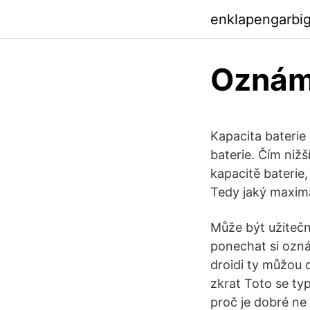
enklapengarbi
Oznáme
Kapacita baterie
baterie. Čím nižš
kapacitě baterie
Tedy jaký maximá
Může být užitečné
ponechat si ozná
droidi ty můžou 
zkrat Toto se typ
proč je dobré ne 