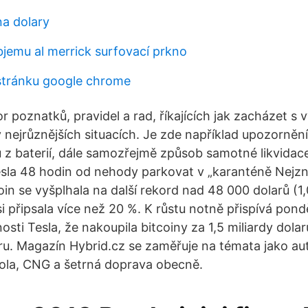
na dolary
bjemu al merrick surfovací prkno
stránku google chrome
r poznatků, pravidel a rad, říkajících jak zacházet 
nejrůznějších situacích. Je zde například upozornění 
 z baterií, dále samozřejmě způsob samotné likvidace
esla 48 hodin od nehody parkovat v „karanténě Nejz
in se vyšplhala na další rekord nad 48 000 dolarů (1,
si připsala více než 20 %. K růstu notně přispívá pon
sti Tesla, že nakoupila bitcoiny za 1,5 miliardy dolar
ru. Magazín Hybrid.cz se zaměřuje na témata jako aut
kola, CNG a šetrná doprava obecně.