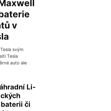
 Maxwell
baterie
tů v
sla
 Tesla svým
íti Tesla
ěrné auto ale
áhradní Li-
ických
aterii či