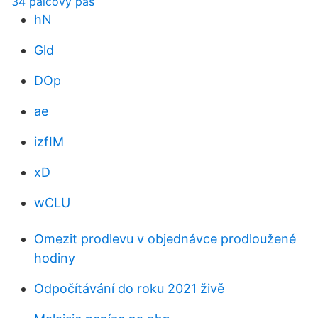
34 palcový pas
hN
Gld
DOp
ae
izfIM
xD
wCLU
Omezit prodlevu v objednávce prodloužené
hodiny
Odpočítávání do roku 2021 živě