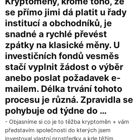
Kryptoměny, kromě toho, že
se přímo jimi dá platit u řady
institucí a obchodníků, je
snadné a rychlé převést
zpátky na klasické měny. U
investičních fondů vesměs
stačí vyplnit žádost o výběr
anebo poslat požadavek e-
mailem. Délka trvání tohoto
procesu je různá. Zpravidla se
pohybuje od týdne do …
- Objasníme si co je to těžba kryptoměn + vám
představím společnosti do kterých jsem
investoval vlastní prostředky a kde těžím