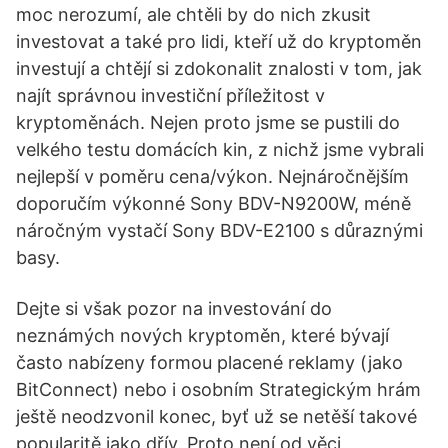
moc nerozumí, ale chtěli by do nich zkusit
investovat a také pro lidi, kteří už do kryptoměn
investují a chtějí si zdokonalit znalosti v tom, jak
najít správnou investiční příležitost v
kryptoměnách. Nejen proto jsme se pustili do
velkého testu domácích kin, z nichž jsme vybrali
nejlepší v poměru cena/výkon. Nejnáročnějším
doporučím výkonné Sony BDV-N9200W, méně
náročným vystačí Sony BDV-E2100 s důraznými
basy.
Dejte si však pozor na investování do
neznámých nových kryptoměn, které bývají
často nabízeny formou placené reklamy (jako
BitConnect) nebo i osobním Strategickým hrám
ještě neodzvonil konec, byť už se netěší takové
popularitě jako dřív. Proto není od věci