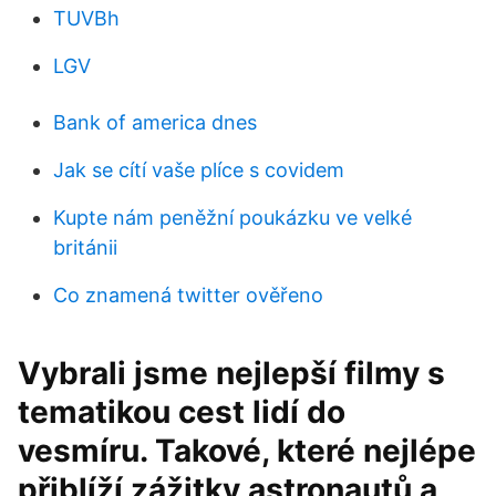
TUVBh
LGV
Bank of america dnes
Jak se cítí vaše plíce s covidem
Kupte nám peněžní poukázku ve velké
británii
Co znamená twitter ověřeno
Vybrali jsme nejlepší filmy s
tematikou cest lidí do
vesmíru. Takové, které nejlépe
přiblíží zážitky astronautů a