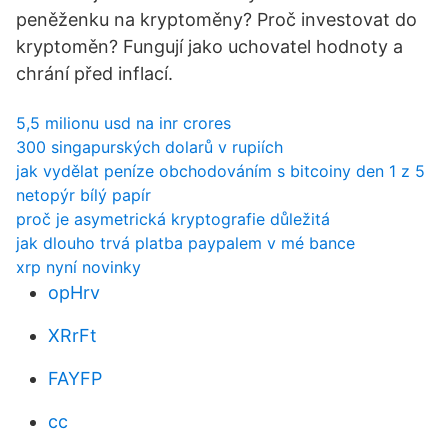
peněženku na kryptoměny? Proč investovat do
kryptoměn? Fungují jako uchovatel hodnoty a
chrání před inflací.
5,5 milionu usd na inr crores
300 singapurských dolarů v rupiích
jak vydělat peníze obchodováním s bitcoiny den 1 z 5
netopýr bílý papír
proč je asymetrická kryptografie důležitá
jak dlouho trvá platba paypalem v mé bance
xrp nyní novinky
opHrv
XRrFt
FAYFP
cc