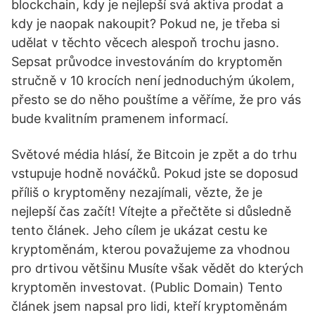
blockchain, kdy je nejlepší svá aktiva prodat a
kdy je naopak nakoupit? Pokud ne, je třeba si
udělat v těchto věcech alespoň trochu jasno.
Sepsat průvodce investováním do kryptoměn
stručně v 10 krocích není jednoduchým úkolem,
přesto se do něho pouštíme a věříme, že pro vás
bude kvalitním pramenem informací.
Světové média hlásí, že Bitcoin je zpět a do trhu
vstupuje hodně nováčků. Pokud jste se doposud
příliš o kryptoměny nezajímali, vězte, že je
nejlepší čas začít! Vítejte a přečtěte si důsledně
tento článek. Jeho cílem je ukázat cestu ke
kryptoměnám, kterou považujeme za vhodnou
pro drtivou většinu Musíte však vědět do kterých
kryptoměn investovat. (Public Domain) Tento
článek jsem napsal pro lidi, kteří kryptoměnám