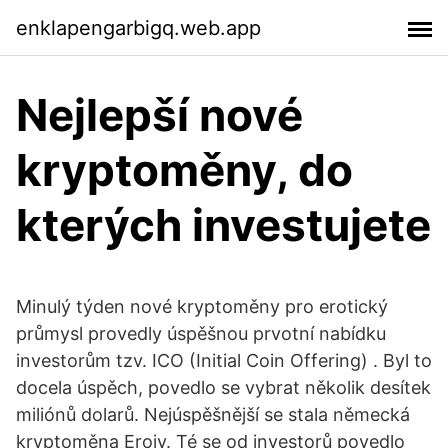
enklapengarbigq.web.app
Nejlepší nové
kryptoměny, do
kterých investujete
Minulý týden nové kryptoměny pro erotický
průmysl provedly úspěšnou prvotní nabídku
investorům tzv. ICO (Initial Coin Offering) . Byl to
docela úspěch, povedlo se vybrat několik desítek
miliónů dolarů. Nejúspěšnější se stala německá
kryptoměna Eroiy. Té se od investorů povedlo