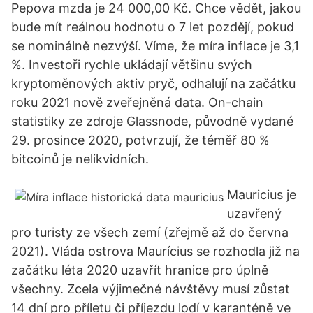
Pepova mzda je 24 000,00 Kč. Chce vědět, jakou
bude mít reálnou hodnotu o 7 let pozdějí, pokud
se nominálně nezvýší. Víme, že míra inflace je 3,1
%. Investoři rychle ukládají většinu svých
kryptoměnových aktiv pryč, odhalují na začátku
roku 2021 nově zveřejněná data. On-chain
statistiky ze zdroje Glassnode, původně vydané
29. prosince 2020, potvrzují, že téměř 80 %
bitcoinů je nelikvidních.
Mauricius je
uzavřený
pro turisty ze všech zemí (zřejmě až do června
2021). Vláda ostrova Maurícius se rozhodla již na
začátku léta 2020 uzavřít hranice pro úplně
všechny. Zcela výjimečné návštěvy musí zůstat
14 dní pro příletu či příjezdu lodí v karanténě ve