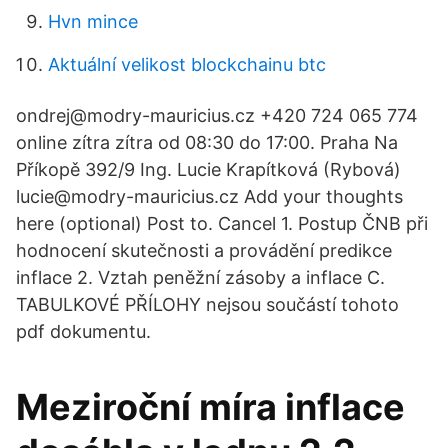
Hvn mince
Aktuální velikost blockchainu btc
ondrej@modry-mauricius.cz +420 724 065 774
online zítra zítra od 08:30 do 17:00. Praha Na
Příkopě 392/9 Ing. Lucie Krapítková (Rybová)
lucie@modry-mauricius.cz Add your thoughts
here (optional) Post to. Cancel 1. Postup ČNB při
hodnocení skutečnosti a provádění predikce
inflace 2. Vztah peněžní zásoby a inflace C.
TABULKOVÉ PŘÍLOHY nejsou součástí tohoto
pdf dokumentu.
Meziroční míra inflace