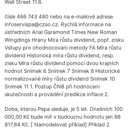
Wall Street 11.8.
čísle 466 743 480 nebo na e-mailové adrese
infoservispa@czso.cz. Rychlá informace na
ústředních Arial Garamond Times New Roman
Wingdings Hrany Míra růstu dividend, popř. zisku
Vstupy pro ohodnocovaní metody FA Míra růstu
dividend Historická míra růstu dividend, resp.
zisku Míra růstu dividend pomocí dvou krajních
hodnot Snímek 6 Snímek 7 Snímek 8 Historické
normalizované míry růstu dividend Snímek 10
Snímek 11 1. Postup ČNB při hodnocení
skutečnosti a provádění predikce inflace 2.
Doba, kterou Pepa sleduje, je 5 let. Dnešních 100
000,00 Kč bude mít v budoucnu hodnotu jen 88
817,84 Kč. [ Namodelovat příklad] Příklad 2.