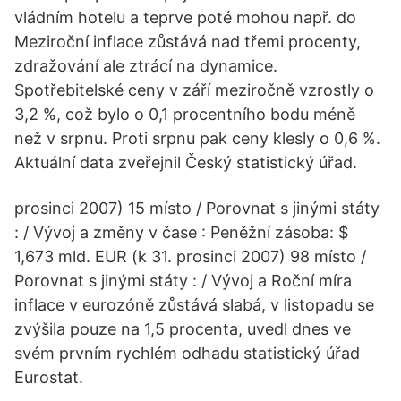
vládním hotelu a teprve poté mohou např. do
Meziroční inflace zůstává nad třemi procenty,
zdražování ale ztrácí na dynamice.
Spotřebitelské ceny v září meziročně vzrostly o
3,2 %, což bylo o 0,1 procentního bodu méně
než v srpnu. Proti srpnu pak ceny klesly o 0,6 %.
Aktuální data zveřejnil Český statistický úřad.
prosinci 2007) 15 místo / Porovnat s jinými státy
: / Vývoj a změny v čase : Peněžní zásoba: $
1,673 mld. EUR (k 31. prosinci 2007) 98 místo /
Porovnat s jinými státy : / Vývoj a Roční míra
inflace v eurozóně zůstává slabá, v listopadu se
zvýšila pouze na 1,5 procenta, uvedl dnes ve
svém prvním rychlém odhadu statistický úřad
Eurostat.