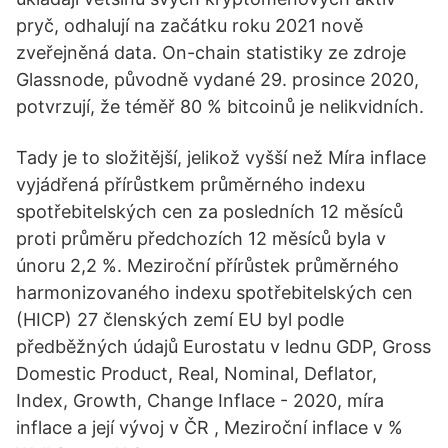
pryč, odhalují na začátku roku 2021 nově
zveřejněná data. On-chain statistiky ze zdroje
Glassnode, původně vydané 29. prosince 2020,
potvrzují, že téměř 80 % bitcoinů je nelikvidních.
Tady je to složitější, jelikož vyšší než Míra inflace
vyjádřená přírůstkem průměrného indexu
spotřebitelských cen za posledních 12 měsíců
proti průměru předchozích 12 měsíců byla v
únoru 2,2 %. Meziroční přírůstek průměrného
harmonizovaného indexu spotřebitelských cen
(HICP) 27 členských zemí EU byl podle
předběžných údajů Eurostatu v lednu GDP, Gross
Domestic Product, Real, Nominal, Deflator,
Index, Growth, Change Inflace - 2020, míra
inflace a její vývoj v ČR , Meziroční inflace v %