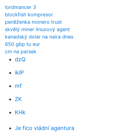
lordmancer 3
blockfish kompresor
peněženka monero trust
skvělý miner linuxový agent
kanadský dolar na naira dnes
650 gbp tu eur
cm na parsek
dzQ
iklP
mf
ZK
KHk
Je fico vládní agentura